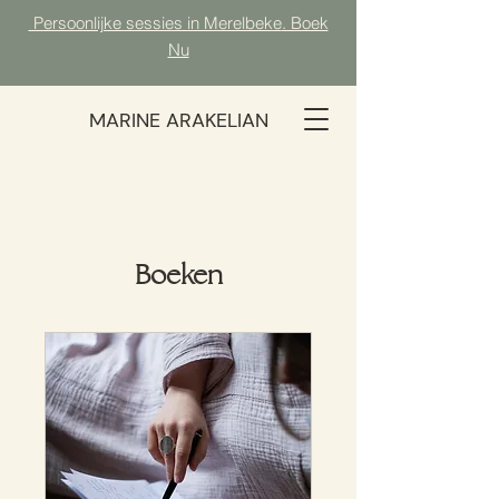
Persoonlijke sessies in Merelbeke
. Boek
Nu
MARINE ARAKELIAN
Boeken