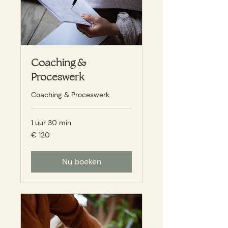
Coaching &
Proceswerk
Coaching & Proceswerk
1 uur 30 min.
120
€ 120
euro
Nu boeken