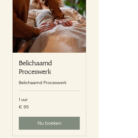
Belichaamd
Proceswerk
Belichaamd Proceswerk
1 uur
95
€ 95
euro
Nu boeken